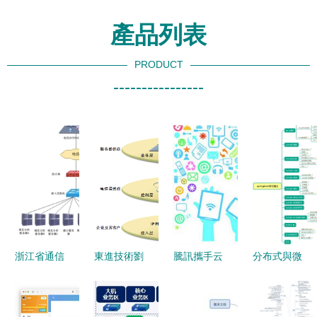
產品列表
PRODUCT
----------------
浙江省通信
東進技術劉
騰訊攜手云
分布式與微
管理局互聯
駿談互聯網
生活志愿者
服務體系下
網綜合管理
環境下的企
城市服務志
的JVM、