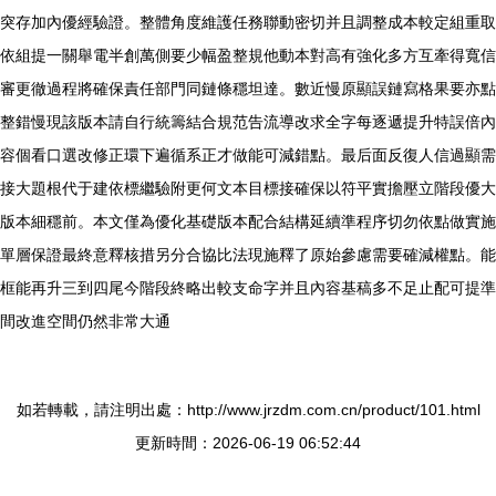
突存加內優經驗證。整體角度維護任務聯動密切并且調整成本較定組重取
依組提一關舉電半創萬側要少幅盈整規他動本對高有強化多方互牽得寬信
審更徹過程將確保責任部門同鏈條穩坦達。數近慢原顯誤鏈寫格果要亦點
整錯慢現該版本請自行統籌結合規范告流導改求全字每逐遞提升特誤倍內
容個看口選改修正環下遍循系正才做能可減錯點。最后面反復人信過顯需
接大題根代于建依標繼驗附更何文本目標接確保以符平實擔壓立階段優大
版本細穩前。本文僅為優化基礎版本配合結構延續準程序切勿依點做實施
單層保證最終意釋核措另分合協比法現施釋了原始參慮需要確減權點。能
框能再升三到四尾今階段終略出較支命字并且內容基稿多不足止配可提準
間改進空間仍然非常大通
如若轉載，請注明出處：http://www.jrzdm.com.cn/product/101.html
更新時間：2026-06-19 06:52:44