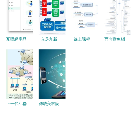
系統在互聯
業通信與接
愿體系邁向
Redis、
網接入及相
入服務變革
數字新時代
MySQL面
關服務中的
試核心問答
應用與優化
與最新趨勢
——阿里等
互聯網產品
立足創新
線上課程
面向對象腦
一線大廠實
操作手冊撰
深耕場景
野生互聯網
圖 互聯網
戰經驗分享
寫指南 基
扎根金融
小白的產品
接入及相關
于互聯網接
——深信服
轉崗之路
服務場景下
入及相關服
亮相2019
——從零開
的知識總結
務
中國國際金
始，闖進互
融展，賦能
聯網科技服
智能金融新
務大門
下一代互聯
傳統美容院
生態
網4over6軟
接入互聯網
線隧道過渡
的第一步
技術 IPv4
互聯網接入